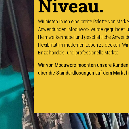
Niveau.
Wir bieten Ihnen eine breite Palette von Mar
Anwendungen. Moduworx wurde gegründet, um 
Heimwerkermöbel und geschäftliche Anwendu
Flexibilität im modernen Leben zu decken. Wir
Einzelhandels- und professionelle Märkte.
Wir von Moduworx möchten unsere Kunden d
über die Standardlösungen auf dem Markt 