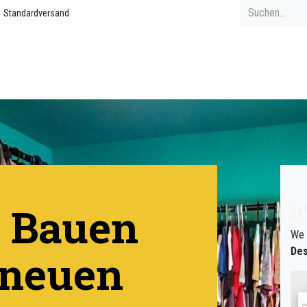
Standardversand
 Bauen
It
We 
Des
 neuen